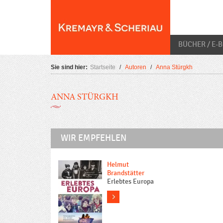
Skip
O
to
content
BÜCHER / E-
Sie sind hier:
Startseite
/
Autoren
/
Anna Stürgkh
ANNA STÜRGKH
WIR EMPFEHLEN
Helmut
Brandstätter
Erlebtes Europa
more