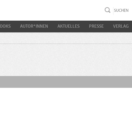
rac K&S
BOOKS
AUTOR*INNEN
AKTUELLES
PRESSE
VERLAG