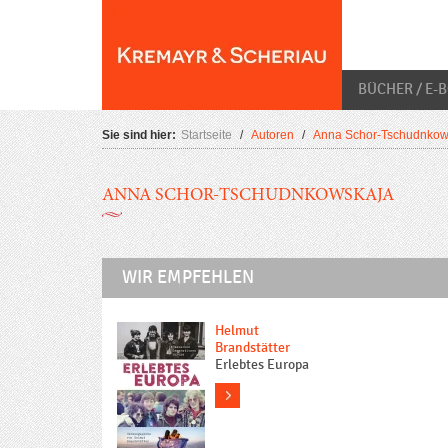
Skip
O
to
content
BÜCHER / E-
Sie sind hier:
Startseite
/
Autoren
/
Anna Schor-Tschudnkow
ANNA SCHOR-TSCHUDNKOWSKAJA
WIR EMPFEHLEN
Helmut
Brandstätter
Erlebtes Europa
more