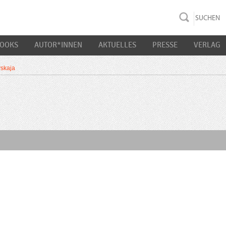
rac K&S
BOOKS
AUTOR*INNEN
AKTUELLES
PRESSE
VERLAG
skaja