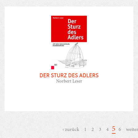
DER STURZ DES ADLERS
Norbert Leser
5
‹ zurück
1
2
3
4
6
weiter